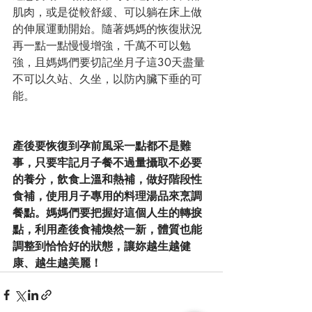
肌肉，或是從較舒緩、可以躺在床上做
的伸展運動開始。隨著媽媽的恢復狀況
再一點一點慢慢增強，千萬不可以勉
強，且媽媽們要切記坐月子這30天盡量
不可以久站、久坐，以防內臟下垂的可
能。
產後要恢復到孕前風采一點都不是難
事，只要牢記月子餐不過量攝取不必要
的養分，飲食上溫和熱補，做好階段性
食補，使用月子專用的料理湯品來烹調
餐點。媽媽們要把握好這個人生的轉捩
點，利用產後食補煥然一新，體質也能
調整到恰恰好的狀態，讓妳越生越健
康、越生越美麗！