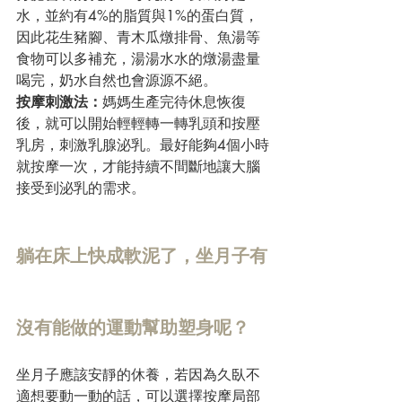
水，並約有4%的脂質與1%的蛋白質，
因此花生豬腳、青木瓜燉排骨、魚湯等
食物可以多補充，湯湯水水的燉湯盡量
喝完，奶水自然也會源源不絕。
按摩刺激法：
媽媽生產完待休息恢復
後，就可以開始輕輕轉一轉乳頭和按壓
乳房，刺激乳腺泌乳。最好能夠4個小時
就按摩一次，才能持續不間斷地讓大腦
接受到泌乳的需求。
躺在床上快成軟泥了，坐月子有
沒有能做的運動幫助塑身呢？
坐月子應該安靜的休養，若因為久臥不
適想要動一動的話，可以選擇按摩局部