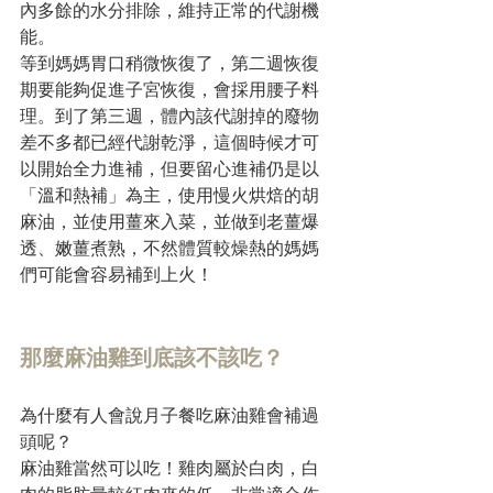
內多餘的水分排除，維持正常的代謝機
能。
等到媽媽胃口稍微恢復了，第二週恢復
期要能夠促進子宮恢復，會採用腰子料
理。到了第三週，體內該代謝掉的廢物
差不多都已經代謝乾淨，這個時候才可
以開始全力進補，但要留心進補仍是以
「溫和熱補」為主，使用慢火烘焙的胡
麻油，並使用薑來入菜，並做到老薑爆
透、嫩薑煮熟，不然體質較燥熱的媽媽
們可能會容易補到上火！
那麼麻油雞到底該不該吃？
為什麼有人會說
月子餐
吃麻油雞會補過
頭呢？
麻油雞當然可以吃！雞肉屬於白肉，白