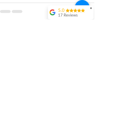
✖
5.0
17 Reviews
Kristi Sun
最新文章
查看全部
Excellent nutritious
postpartum meal
with fresh
ingredients and
variety 很感激🙏🙏
Vicky Xie
Their meal helped me
a lot with postpartum
recovery, very good
ingredients and
professional meal
combo, also
customized to my
preferences to sub
organs to other
dishes. I would highly
recommend them to
other mama!
Jennifer W