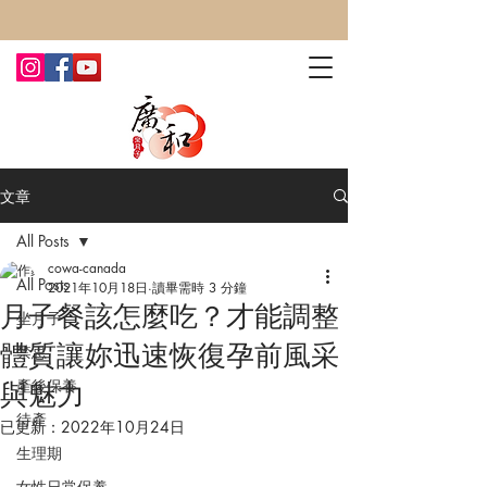
CONTACT US TODAY FOR MORE!
文章
All Posts
cowa-canada
All Posts
2021年10月18日
讀畢需時 3 分鐘
月子餐該怎麼吃？才能調整
坐月子
體質讓妳迅速恢復孕前風采
禁忌
產後保養
與魅力
待產
已更新：
2022年10月24日
生理期
女性日常保養