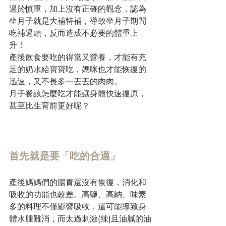
過於慎重，加上沒有正確的觀念，認為
坐月子就是大補特補，導致坐月子期間
吃補過頭，反而造成不必要的體重上
升！
產後飲食要吃的得當又營養，才能有充
足的奶水給寶寶吃，媽咪也才能恢復的
迅速，又不長多一丟丟的肉肉。
月子餐
該怎麼吃才能讓身體快速復原，
甚至比生育前更好呢？
首先就是要「吃的合適」
產後媽媽們的腸胃還沒有恢復，消化和
吸收的功能也較差。高鹽、高納、味素
多的料理不僅影響吸收，還可能導致身
體水腫難消，而太過刺激(辣)且油膩的油