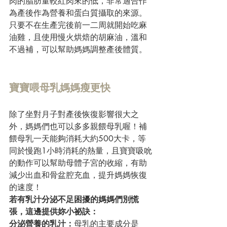
肉的脂肪量較紅肉來的低，非常適合作
為產後作為營養和蛋白質攝取的來源。
只要不在生產完後前一二周就開始吃麻
油雞，且使用慢火烘焙的胡麻油，溫和
不過補，可以幫助媽媽調整產後體質。
寶寶喂母乳媽媽瘦更快
除了坐對月子對產後恢復影響很大之
外，媽媽們也可以多多親餵母乳喔！補
餵母乳一天能夠消耗大約500大卡，等
同於慢跑1小時消耗的熱量，且寶寶吸吮
的動作可以幫助母體子宮的收縮，有助
減少出血和骨盆腔充血，提升媽媽恢復
的速度！
若有乳汁分泌不足困擾的媽媽們別慌
張，這邊提供妳小祕訣：
分泌營養的乳汁：
母乳的主要成分是