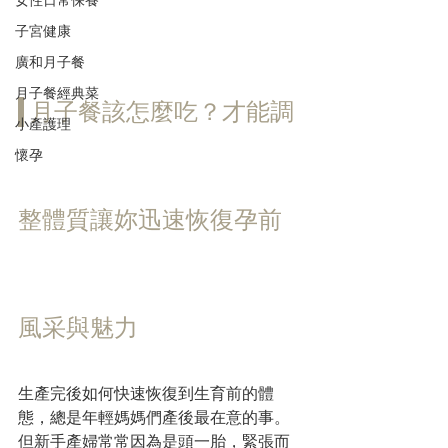
子宮健康
廣和月子餐
月子餐經典菜
月子餐
該怎麼吃？才能調
小產護理
懷孕
整體質讓妳迅速恢復孕前
風采與魅力
生產完後如何快速恢復到生育前的體
態，總是年輕媽媽們產後最在意的事。
但新手產婦常常因為是頭一胎，緊張而