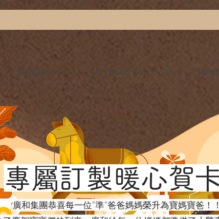
廣和集团 About us
月子餐試吃 Sampling Meal
媽媽產後
​專屬訂製暖心賀
廣和集團恭喜每一位”準“爸爸媽媽榮升為寶媽寶爸！