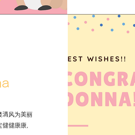
a
缕清风为美丽
宝健健康康，