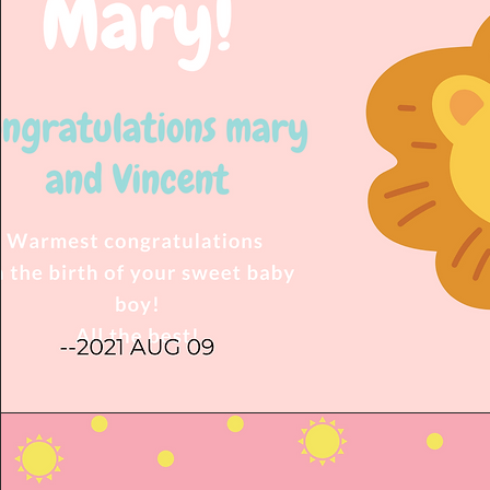
夏日为新生宝宝送来祝福，清风为
来甜蜜，愿新妈妈、乖宝宝健健康
限！
Markham