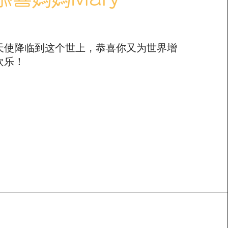
喜媽媽Bing
天使降临到这个世上，恭喜你又为世界增
冰清，自来玉润，更为可贺
欢乐！
祝愿全家平安、如意、健康、快乐！