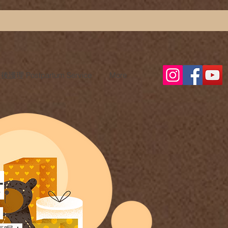
護理 Postpartum Service
More
卡
！