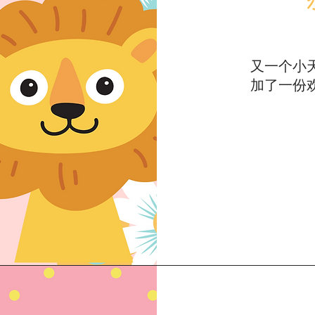
恭
美丽的新妈妈送
又一个小
既有
康，幸福无极
加了一份
喜得千金，