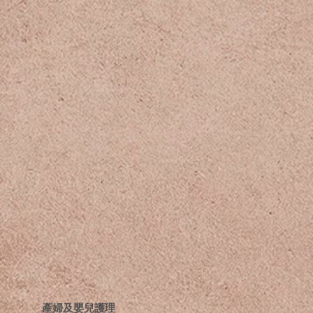
​產婦及嬰兒護理