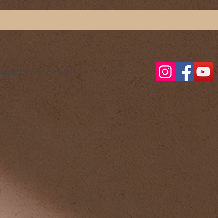
護理 Postpartum Service
More