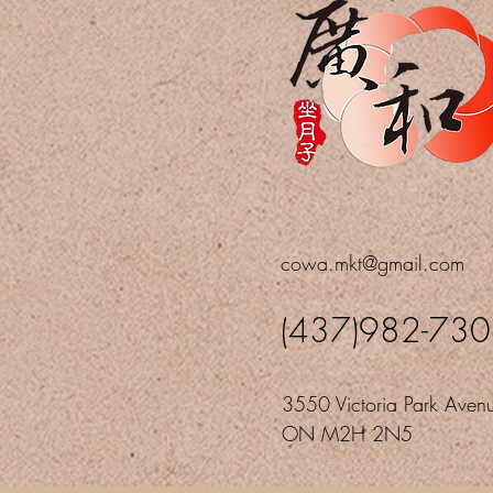
cowa.mkt@gmail.com
(437)982-73
3550 Victoria Park Avenu
ON M2H 2N5