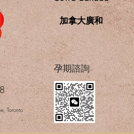
加拿大廣和
​孕期諮詢
08
e, Toronto