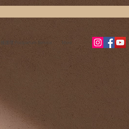
護理 Postpartum Service
More