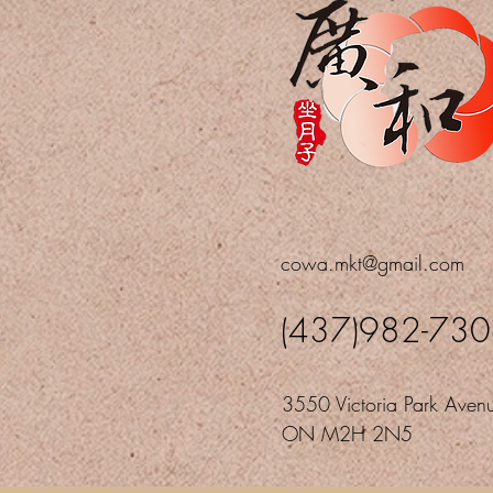
cowa.mkt@gmail.com
(437)982-73
3550 Victoria Park Avenu
ON M2H 2N5