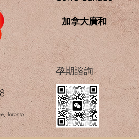
加拿大廣和
​孕期諮詢
08
e, Toronto