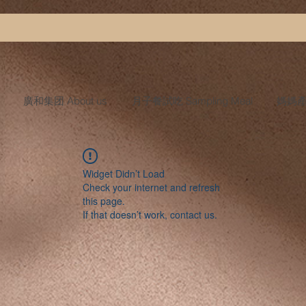
廣和集团 About us
月子餐試吃 Sampling Meal
媽媽產後
Widget Didn’t Load
Check your internet and refresh
this page.
If that doesn’t work, contact us.