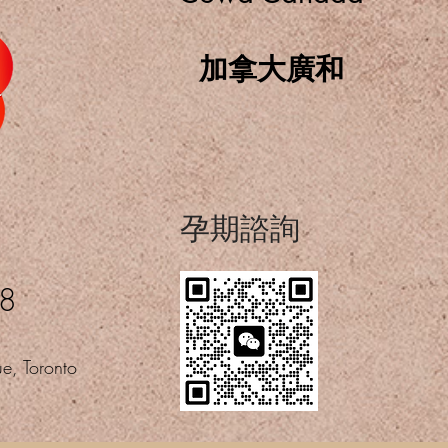
加拿大廣和
​孕期諮詢
08
e, Toronto