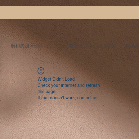
廣和集团 About us
月子餐試吃 Sampling Meal
媽媽產後
Widget Didn’t Load
Check your internet and refresh
this page.
If that doesn’t work, contact us.