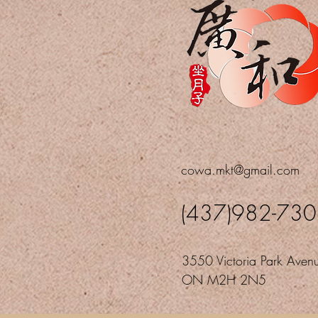
cowa.mkt@gmail.com
(437)982-73
3550 Victoria Park Avenu
ON M2H 2N5