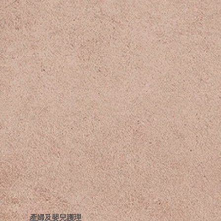
​產婦及嬰兒護理