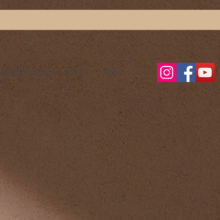
護理 Postpartum Service
More