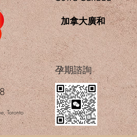
加拿大廣和
​孕期諮詢
08
e, Toronto