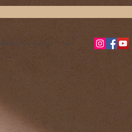
護理 Postpartum Service
More