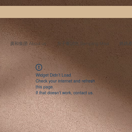
廣和集团 About us
月子餐試吃 Sampling Meal
媽媽產後
Widget Didn’t Load
Check your internet and refresh
this page.
If that doesn’t work, contact us.