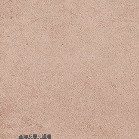
​產婦及嬰兒護理