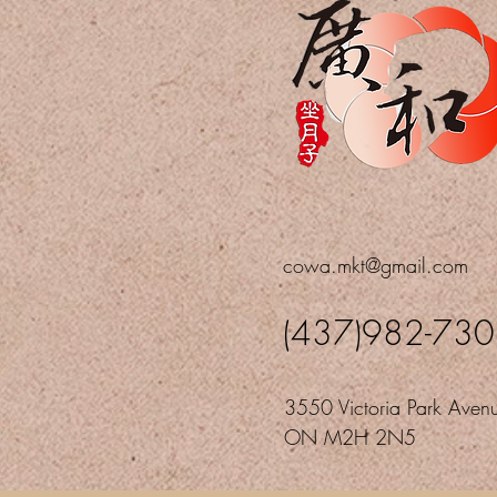
cowa.mkt@gmail.com
(437)982-73
3550 Victoria Park Avenu
ON M2H 2N5