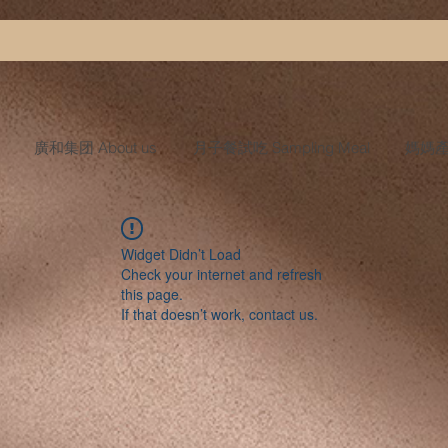
廣和集团 About us
月子餐試吃 Sampling Meal
媽媽產後
Widget Didn’t Load
Check your internet and refresh
this page.
If that doesn’t work, contact us.