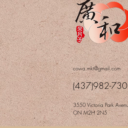
cowa.mkt@gmail.com
(437)982-73
3550 Victoria Park Avenu
ON M2H 2N5