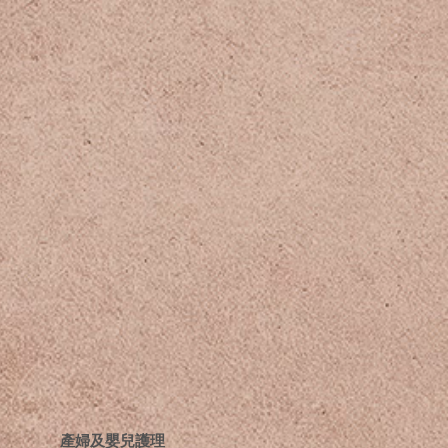
​產婦及嬰兒護理