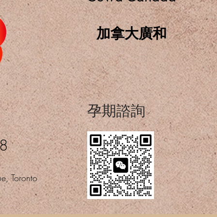
加拿大廣和
​孕期諮詢
08
e, Toronto