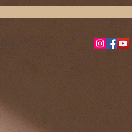
護理 Postpartum Service
More