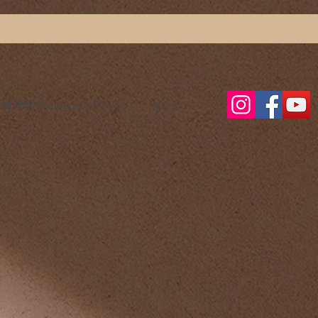
護理 Postpartum Service
More