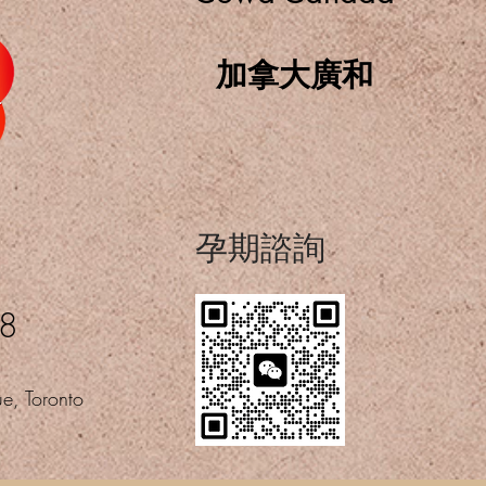
加拿大廣和
​孕期諮詢
08
e, Toronto