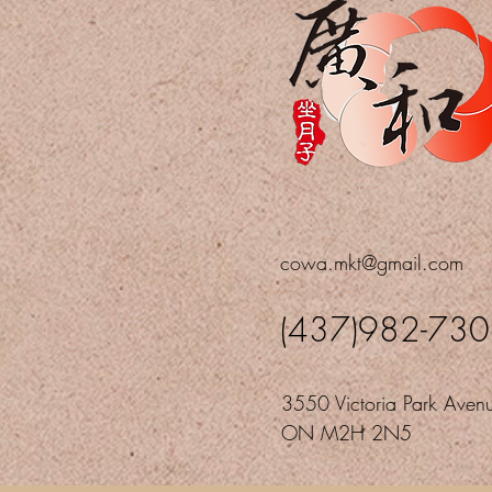
cowa.mkt@gmail.com
(437)982-73
3550 Victoria Park Avenu
ON M2H 2N5