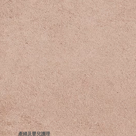
​產婦及嬰兒護理