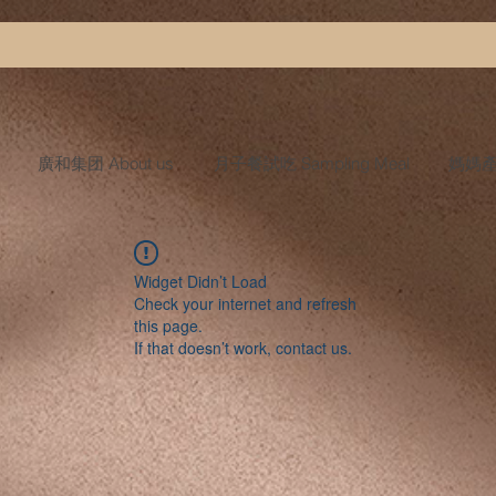
廣和集团 About us
月子餐試吃 Sampling Meal
媽媽產後
Widget Didn’t Load
Check your internet and refresh
this page.
If that doesn’t work, contact us.