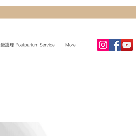
護理 Postpartum Service
More