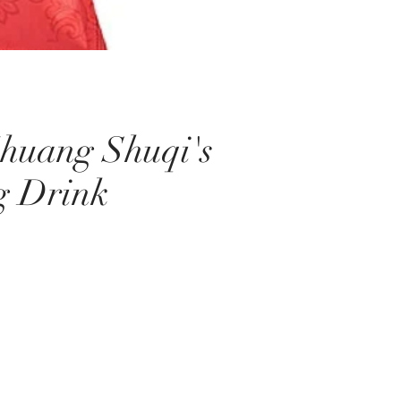
ng Shuqi's
g Drink
養