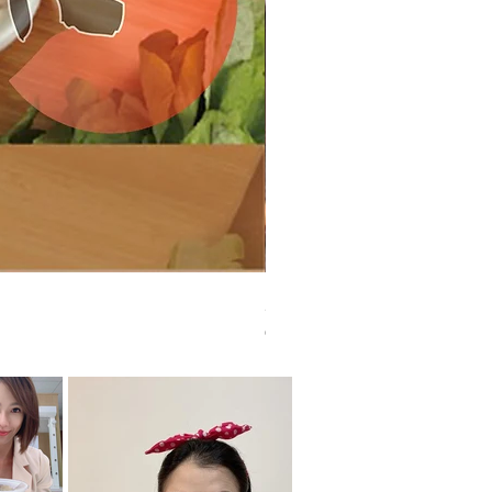
廣和【A級尊榮】月子餐/28天組 Cowa
價格
CA$4,280.00